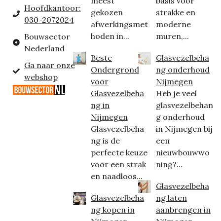
meest
basis voor
Hoofdkantoor:
gekozen
strakke en
030-2072024
afwerkingsmet
moderne
hoden in...
muren,...
Bouwsector
Nederland
Beste
Glasvezelbeha
Ga naar onze
Ondergrond
ng onderhoud
webshop
voor
Nijmegen
Glasvezelbeha
Heb je veel
ng in
glasvezelbehan
Nijmegen
g onderhoud
Glasvezelbeha
in Nijmegen bij
ng is de
een
perfecte keuze
nieuwbouwwo
voor een strak
ning?...
en naadloos...
Glasvezelbeha
Glasvezelbeha
ng laten
ng kopen in
aanbrengen in