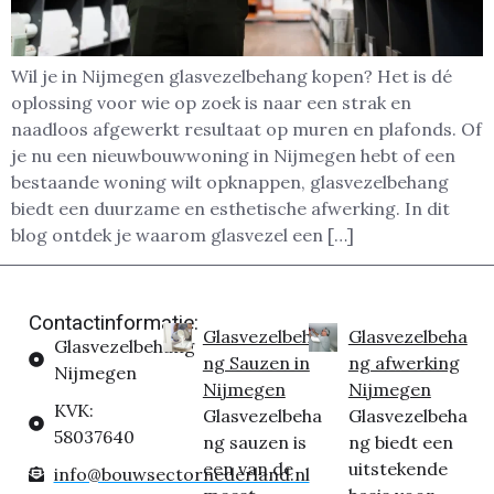
Wil je in Nijmegen glasvezelbehang kopen? Het is dé
oplossing voor wie op zoek is naar een strak en
naadloos afgewerkt resultaat op muren en plafonds. Of
je nu een nieuwbouwwoning in Nijmegen hebt of een
bestaande woning wilt opknappen, glasvezelbehang
biedt een duurzame en esthetische afwerking. In dit
blog ontdek je waarom glasvezel een […]
Contactinformatie:
Glasvezelbeha
Glasvezelbeha
Glasvezelbehang
ng Sauzen in
ng afwerking
Nijmegen
Nijmegen
Nijmegen
KVK:
Glasvezelbeha
Glasvezelbeha
58037640
ng sauzen is
ng biedt een
een van de
uitstekende
info@bouwsectornederland.nl