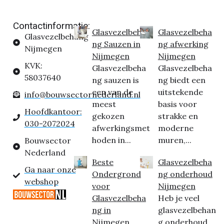
Contactinformatie:
Glasvezelbeha
Glasvezelbeha
Glasvezelbehang
ng Sauzen in
ng afwerking
Nijmegen
Nijmegen
Nijmegen
KVK:
Glasvezelbeha
Glasvezelbeha
58037640
ng sauzen is
ng biedt een
een van de
uitstekende
info@bouwsectornederland.nl
meest
basis voor
Hoofdkantoor:
gekozen
strakke en
030-2072024
afwerkingsmet
moderne
hoden in...
muren,...
Bouwsector
Nederland
Beste
Glasvezelbeha
Ga naar onze
Ondergrond
ng onderhoud
webshop
voor
Nijmegen
Glasvezelbeha
Heb je veel
ng in
glasvezelbehan
Nijmegen
g onderhoud