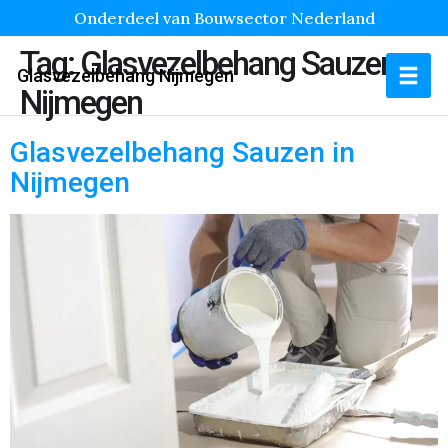
Onderdeel van Bouwsector Nederland
Tag:
Glasvezelbehang Sauzen
Glasvezelbehang Nijmegen
Nijmegen
Glasvezelbehang Sauzen in
Nijmegen