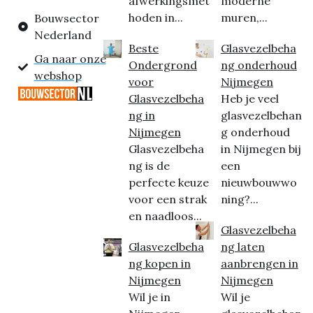
afwerkingsmet
moderne
hoden in...
muren,...
Bouwsector
Nederland
Beste
Glasvezelbeha
Ga naar onze
Ondergrond
ng onderhoud
webshop
voor
Nijmegen
Glasvezelbeha
Heb je veel
ng in
glasvezelbehan
Nijmegen
g onderhoud
Glasvezelbeha
in Nijmegen bij
ng is de
een
perfecte keuze
nieuwbouwwo
voor een strak
ning?...
en naadloos...
Glasvezelbeha
Glasvezelbeha
ng laten
ng kopen in
aanbrengen in
Nijmegen
Nijmegen
Wil je in
Wil je