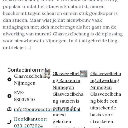
populair omdat het stucwerk nabootst, muren
beschermt tegen scheuren en een stuk goedkoper is
dan stucen. Maar wist je dat nieuwbouw vaak
uitdagingen met zich meebrengt als het gaat om de
afwerking van muren? Glasvezelbehang is dé oplossing
voor nieuwbouw in Nijmegen. In dit uitgebreide blog
ontdek je […]
Contactinformatie:
Glasvezelbeha
Glasvezelbeha
Glasvezelbehang
ng Sauzen in
ng afwerking
Nijmegen
Nijmegen
Nijmegen
KVK:
Glasvezelbeha
Glasvezelbeha
58037640
ng sauzen is
ng biedt een
een van de
uitstekende
info@bouwsectornederland.nl
meest
basis voor
Hoofdkantoor:
gekozen
strakke en
030-2072024